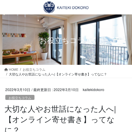
コ
ナ
ン
ビ
テ
ゲ
ン
ー
ツ
シ
に
ョ
お役立ちコラム
移
ン
動
に
移
動
HOME
お役立ちコラム
大切な人やお世話になった人へ|【オンライン寄せ書き】ってなに？
2022年3月10日
/ 最終更新日 :
2022年3月10日
kaitekidokoro
お役立ちコラム
大切な人やお世話になった人へ|
【オンライン寄せ書き】ってな
に？