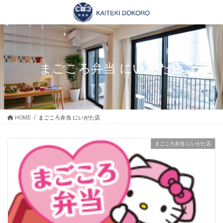
コ
ナ
ン
ビ
テ
ゲ
ン
ー
ツ
シ
に
ョ
まごころ弁当 にいがた店
移
ン
動
に
移
動
HOME
まごころ弁当 にいがた店
まごころ弁当 にいがた店