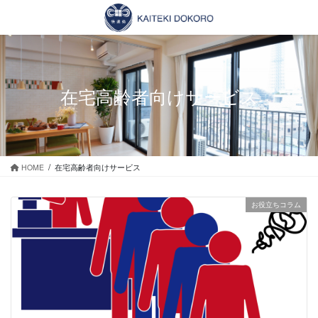
コ
ナ
ン
ビ
テ
ゲ
ン
ー
ツ
シ
に
ョ
在宅高齢者向けサービス
移
ン
動
に
移
動
HOME
在宅高齢者向けサービス
お役立ちコラム