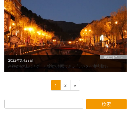
お役立ちコラム
2022年3月23日
高齢者も気軽に！ゲーム感覚で利用できる『デジタル地域通貨』
投
ペ
ペ
1
2
»
稿
ー
ー
ジ
ジ
ナ
検索
ビ
ゲ
ー