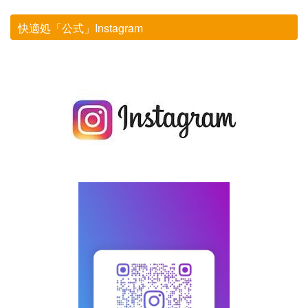
シ
ョ
快適処「公式」Instagram
ン